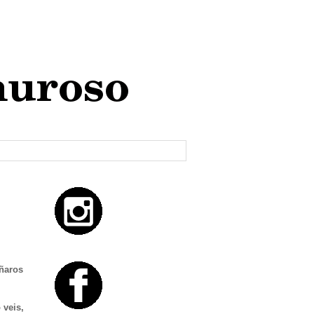
eñaros
 veis,