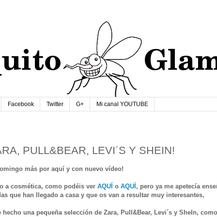
Facebook
Twitter
G+
Mi canal YOUTUBE
RA, PULL&BEAR, LEVI´S Y SHEIN!
omingo más por aquí y con nuevo vídeo!
do a cosmética, como podéis ver
AQUÍ
o
AQUÍ
, pero ya me apetecía ens
as que han llegado a casa y que os van a resultar muy interesantes,
 hecho una pequeña selección de Zara, Pull&Bear, Levi´s y SheIn, como