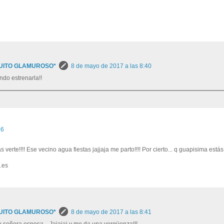
UITO GLAMUROSO*
8 de mayo de 2017 a las 8:40
do estrenarla!!
26
verte!!!! Ese vecino agua fiestas jajjaja me parto!!!! Por cierto... q guapisima estás!
.es
UITO GLAMUROSO*
8 de mayo de 2017 a las 8:41