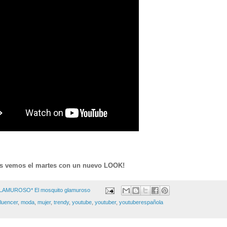
s vemos el martes con un nuevo LOOK!
GLAMUROSO*
El mosquito glamuroso
fluencer
,
moda
,
mujer
,
trendy
,
youtube
,
youtuber
,
youtuberespañola