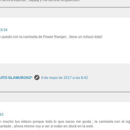
 señora esposa... Jajajaj y me da una vergüenza!!!
 8:34
 quedo con la camiseta de Power Ranger... tiene un rollazo total!
UITO GLAMUROSO*
8 de mayo de 2017 a las 8:42
:42
n mucho tus videos porque todo lo que sacas me gusta ; la camiseta con el si
antado , ahora mismo voy a ver si están en stock en la web.