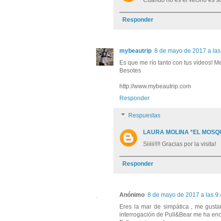
Cuando no es el vecino es su
Responder
mybeautrip
8 de mayo de 2017 a las
Es que me río tanto con tus vídeos! Me
Besotes
http://www.mybeautrip.com
Responder
Respuestas
LAURA MOLINA *EL MOSQ
Siiiii!!!! Gracias por la visita!
Responder
Anónimo
8 de mayo de 2017 a las 9
Eres la mar de simpática , me gusta
interrogación de Pull&Bear me ha enc