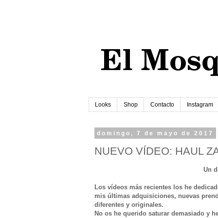
Looks
Shop
Contacto
Instagram
domingo, 7 de mayo de 2017
NUEVO VÍDEO: HAUL ZA
Un d
Los vídeos más recientes los he dedica
mis últimas adquisiciones, nuevas prend
diferentes y originales.
No os he querido saturar demasiado y he