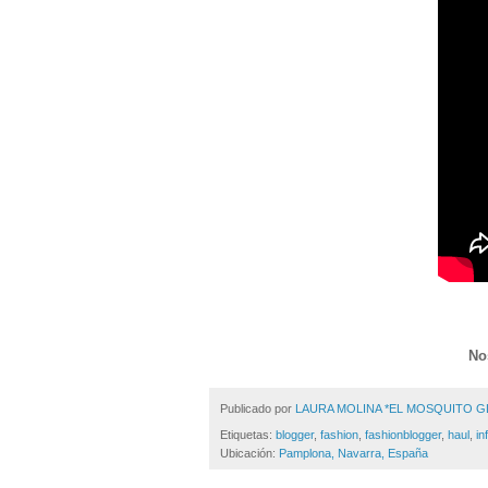
No
Publicado por
LAURA MOLINA *EL MOSQUITO 
Etiquetas:
blogger
,
fashion
,
fashionblogger
,
haul
,
in
Ubicación:
Pamplona, Navarra, España