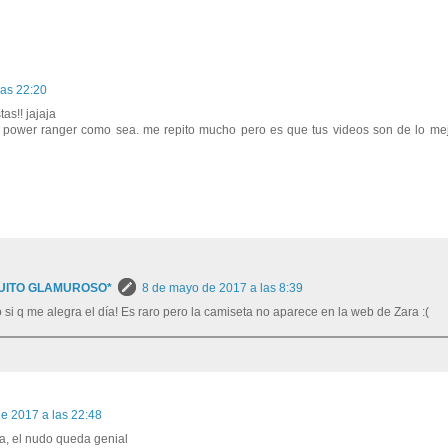
las 22:20
as!! jajaja
 power ranger como sea. me repito mucho pero es que tus videos son de lo mej
UITO GLAMUROSO*
8 de mayo de 2017 a las 8:39
si q me alegra el día! Es raro pero la camiseta no aparece en la web de Zara :(
e 2017 a las 22:48
a, el nudo queda genial