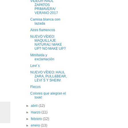
VÍDEO!!! HAUL
ZAPATOS
PRIMAVERA/
VERANO 2017
Camisa blanca con
lazada
Aires flamencos
NUEVO VÍDEO:
MAQUILLAJE
NATURAL! MAKE
UP? NO MAKE UP?
Minifalda y
exclamación
Levi´s
NUEVO VÍDEO: HAUL
ZARA, PULL&BEAR,
LEVI´S Y SHEIN!
Flecos
Colores que alegran el
look!
►
abril
(12)
►
marzo
(11)
►
febrero
(12)
►
enero
(13)