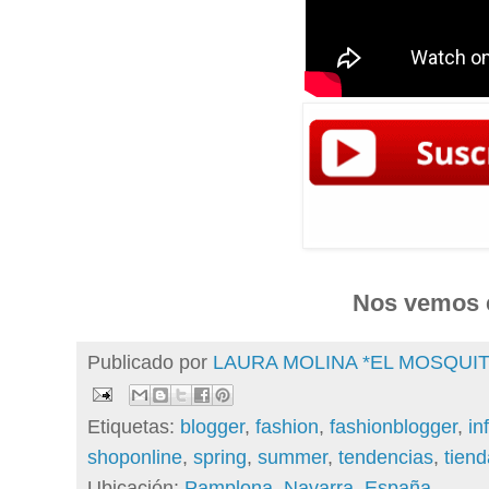
Nos vemos e
Publicado por
LAURA MOLINA *EL MOSQU
Etiquetas:
blogger
,
fashion
,
fashionblogger
,
in
shoponline
,
spring
,
summer
,
tendencias
,
tiend
Ubicación:
Pamplona, Navarra, España