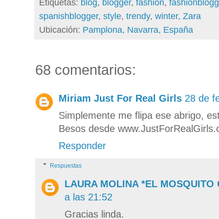
Etiquetas:
blog
,
blogger
,
fashion
,
fashionblogg
spanishblogger
,
style
,
trendy
,
winter
,
Zara
Ubicación:
Pamplona, Navarra, España
68 comentarios:
Miriam Just For Real Girls
28 de f
Simplemente me flipa ese abrigo, est
Besos desde www.JustForRealGirls
Responder
Respuestas
LAURA MOLINA *EL MOSQUITO
a las 21:52
Gracias linda.