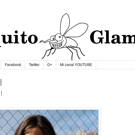
Facebook
Twitter
G+
Mi canal YOUTUBE
6
!