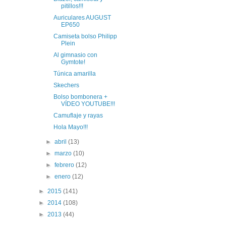
pitillos!!!
Auriculares AUGUST
EP650
Camiseta bolso Philipp
Plein
Al gimnasio con
Gymtote!
Túnica amarilla
Skechers
Bolso bombonera +
VÍDEO YOUTUBE!!!
Camuflaje y rayas
Hola Mayo!!!
►
abril
(13)
►
marzo
(10)
►
febrero
(12)
►
enero
(12)
►
2015
(141)
►
2014
(108)
►
2013
(44)