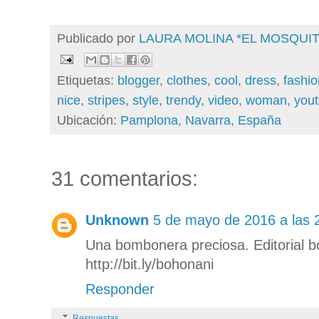
Publicado por
LAURA MOLINA *EL MOSQU
Etiquetas:
blogger
,
clothes
,
cool
,
dress
,
fashi
nice
,
stripes
,
style
,
trendy
,
video
,
woman
,
you
Ubicación:
Pamplona, Navarra, España
31 comentarios:
Unknown
5 de mayo de 2016 a las 
Una bombonera preciosa. Editorial bo
http://bit.ly/bohonani
Responder
Respuestas