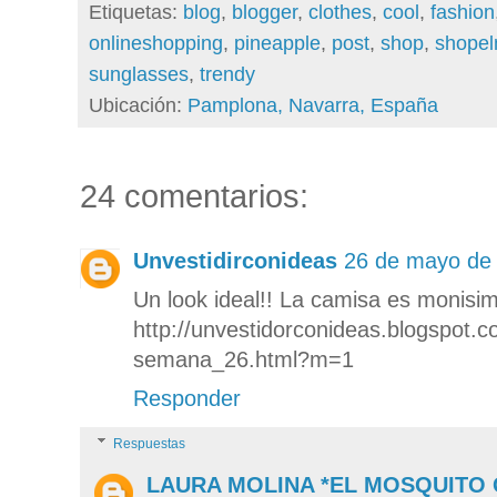
Etiquetas:
blog
,
blogger
,
clothes
,
cool
,
fashion
onlineshopping
,
pineapple
,
post
,
shop
,
shopel
sunglasses
,
trendy
Ubicación:
Pamplona, Navarra, España
24 comentarios:
Unvestidirconideas
26 de mayo de 
Un look ideal!! La camisa es monisi
http://unvestidorconideas.blogspot.
semana_26.html?m=1
Responder
Respuestas
LAURA MOLINA *EL MOSQUITO